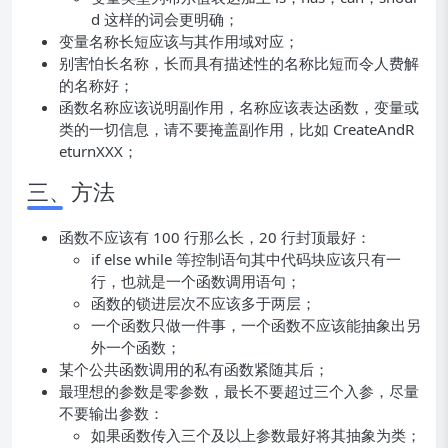
d 这样的词会更明确；
变量名称长短应该与其作用域对应；
别害怕长名称，长而具有描述性的名称比短而令人费解
的名称好；
函数名称应该说明副作用，名称应该表达函数，变量或
类的一切信息，请不要掩盖副作用，比如 CreateAndR
eturnXXX；
三、方法
函数不应该有 100 行那么长，20 行封顶最好：
if else while 等控制语句其中代码块应该只有一
行，也就是一个函数调用语句；
函数的锁进层次不应该多于两层；
一个函数只做一件事，一个函数不应该能抽象出另
外一个函数；
某个公共函数调用的私有函数紧随其后；
最理想的参数是零参数，最长不要超过三个入参，尽量
不要输出参数：
如果函数传入三个及以上参数最好将其抽象为类；