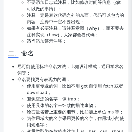
不要添加日志式注释，比如修改时间等信息（git
可以做的事情）；
注释一定是表达代码之外的东西，代码可以包含的
内容，注释中一定不要出现；
如果有必要注释，请注释意图（why），而不要去
注释实现（how)，大家都会看代码；
适当添加警示注释；
二、命名
尽可能使用标准命名方法，比如设计模式，通用学术名
词等；
命名要找更有表现力的词：
使用更专业的词，比如不用 get 而使用 fetch 或者
download；
避免空泛的名字，像 tmp；
使用具体的名字来细致的描述事物；
给变量名带上重要的细节，比如加上单位 ms 等；
为作用域大的名字采用更长的名字，作用域小的使
用短名字；
变量类型为布尔值表达加上 is，has，can，shoul