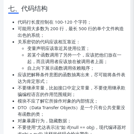
七、代码结构
代码行长度控制在 100-120 个字符；
可能用大多数为 200 行，最长 500 行的单个文件构造
出色的系统；
关系密切的代码应该相互靠近：
变量声明应该靠近其使用位置；
若某个函数调用了另外一个，应该把他们放在一
起，而且调用者应该放在被调用者上面；
自上向下展示函数调用依赖顺序；
应该把解释条件意图的函数抽离出来，尽可能将条件表
达为肯定形式；
不要继承常量，比如接口中定义常量，不要使用继承欺
骗编程语言的作用范围规则；
模块不应了解它所操作对象的内部情况；
DTO（Data Transfer Objects）是一个只有公共变量没
有函数的类；
对象暴露行为，隐藏数据；
不要使用“尤达表示法”如 if(null == obj)，现代编译器对
if(obj = null) 这样的代码会给出警告；