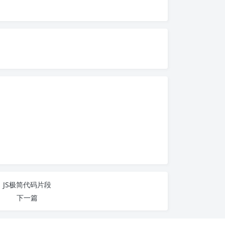
软件名称
软件简介
JS极简代码片段
下载地址
下一篇
界面截图