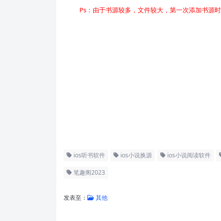
Ps：由于书源较多，文件较大，第一次添加书源
ios听书软件
ios小说换源
ios小说阅读软件
笔趣阁2023
发表至：
其他