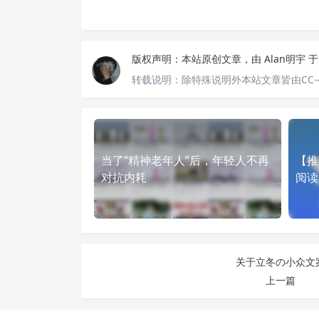
版权声明：
本站原创文章，由
Alan明宇
于
转载说明：
除特殊说明外本站文章皆由CC-
当了“精神老年人”后，年轻人不再
【推
对抗内耗
阅读
关于立冬の小众文
上一篇