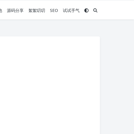
他
源码分享
絮絮叨叨
SEO
试试手气