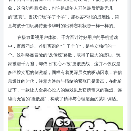
象，这份幼稚胜负欲，也许是成年人群体最后所剩无几
的“童真”。当我们玩“羊了个羊”，那欲罢不能的成瘾性，简
直与孩子们玩奥特曼卡牌时的出神忘我状态一样一样的。
在极致重视用户体验、千方百计讨好用户的手机游戏
中，百般刁难、难到离谱的“羊了个羊”，是特立独行的一
个。这种略显冒险的“反传统”路数，取得了巨大的成功。玩
家被虐千万遍，却依旧“初心不改”屡败屡战，这并不仅仅是
多巴胺支配的刺激感，同样有着更深层次的驱动因素：在信
息爆炸的时代，注意力涣散与情绪的紧张已是常态，在此前
提下，一款让人全身心投入的游戏以及它所带来的强烈、连
续而无害的“挫败感”，构成了精神与心理层面的某种调适。